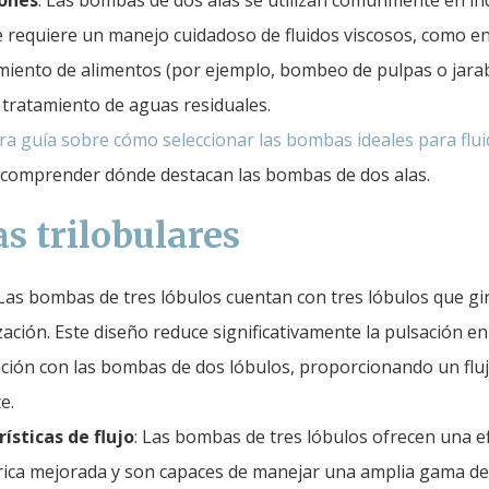
iones
: Las bombas de dos alas se utilizan comúnmente en in
 requiere un manejo cuidadoso de fluidos viscosos, como en
iento de alimentos (por ejemplo, bombeo de pulpas o jara
y tratamiento de aguas residuales.
ra guía sobre cómo seleccionar las bombas ideales para flu
comprender dónde destacan las bombas de dos alas.
 trilobulares
 Las bombas de tres lóbulos cuentan con tres lóbulos que gi
zación. Este diseño reduce significativamente la pulsación en
ión con las bombas de dos lóbulos, proporcionando un flu
e.
ísticas de flujo
: Las bombas de tres lóbulos ofrecen una ef
ica mejorada y son capaces de manejar una amplia gama de