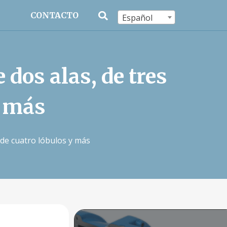
CONTACTO
Español
dos alas, de tres
y más
 de cuatro lóbulos y más