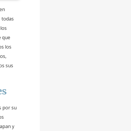
 en
o todas
ulos
e que
os los
los,
os sus
es
s por su
os
rapan y