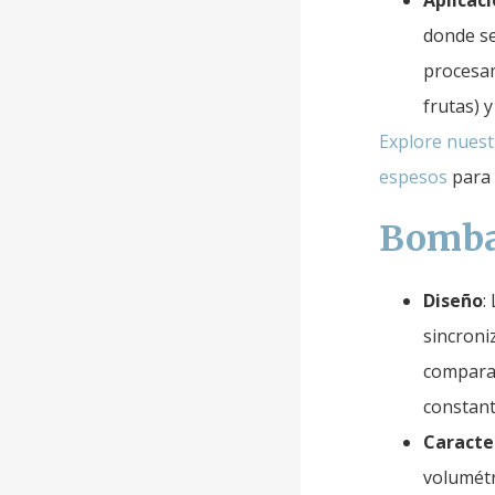
Aplicac
donde se
procesam
frutas) 
Explore nuest
espesos
para 
Bombas
Diseño
:
sincroni
comparac
constant
Caracter
volumétr