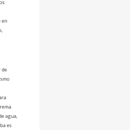
tos
e en
o,
r de
mismo
para
trema.
de agua,
mba es