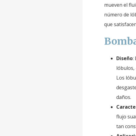
mueven el flui
número de lób
que satisfacen
Bombas
Diseño
:
lóbulos,
Los lóbu
desgaste
daños.
Caracter
flujo su
tan cons