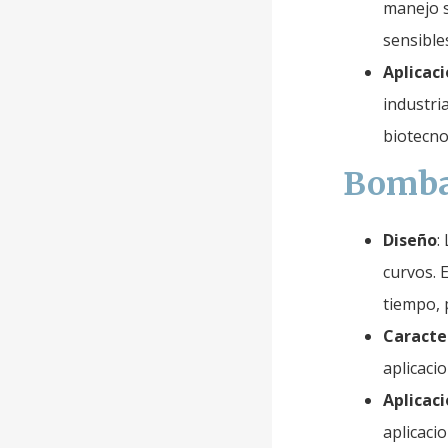
manejo s
sensibles
Aplicac
industri
biotecno
Bombas
Diseño
:
curvos. 
tiempo, 
Caracter
aplicaci
Aplicac
aplicaci