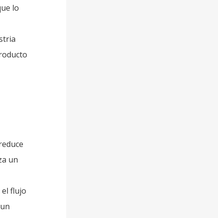
que lo
stria
producto
 reduce
iza un
el flujo
 un