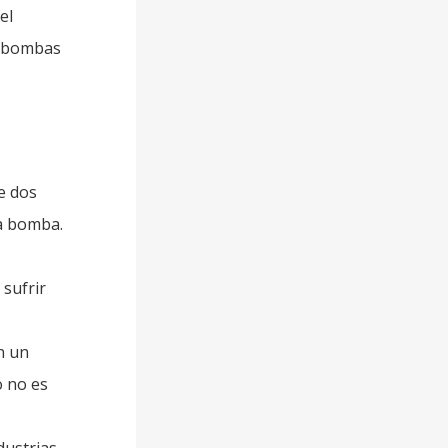
el
e bombas
e dos
la bomba.
sufrir
n un
o no es