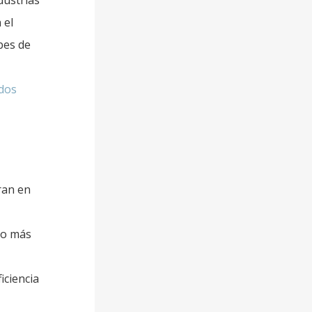
dustrias
 el
bes de
idos
ran en
jo más
iciencia