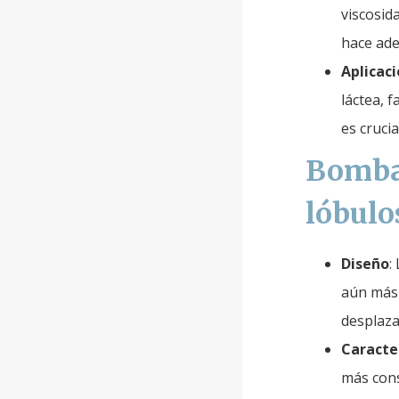
viscosid
hace ade
Aplicac
láctea, 
es crucia
Bombas
lóbulo
Diseño
:
aún más 
desplaza
Caracter
más cons