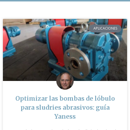
APLICACIONES
Optimizar las bombas de lóbulo
para sludries abrasivos: guía
Yaness