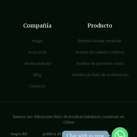
Compañía
Producto
Hogar
Bomba lobular estándar
Acerca de
Bomba de camión cisterna
Bomba lobular
Bomba de petróleo crudo
Blog
Bomba de lodo de perforación
Contacto
Yaness Inc: fabricante líder de bombas lobulares rotativas en
China
mapa del
política de
Chat with us now
Terms & Conditions