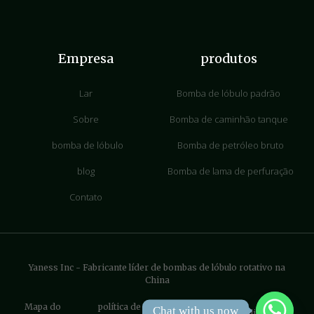
Empresa
produtos
Lar
Bomba de lóbulo padrão
Sobre
Bomba de caminhão tanque
bomba de lóbulo
Bomba de petróleo bruto
blog
Bomba de lama de perfuração
Contato
Yaness Inc - Fabricante líder de bombas de lóbulo rotativo na
China
Mapa do
política de
Chat with us now
Terms & Conditions