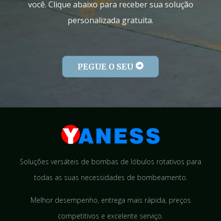
você. Clique abaixo para receber sua solução
personalizada gratuita.
PEGUE O SEU
Soluções versáteis de bombas de lóbulos rotativos para
todas as suas necessidades de bombeamento.
Melhor desempenho, entrega mais rápida, preços
competitivos e excelente serviço.