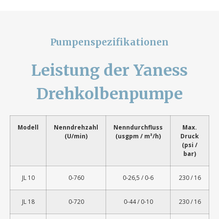
Pumpenspezifikationen
Leistung der Yaness
Drehkolbenpumpe
Modell
Nenndrehzahl
Nenndurchfluss
Max.
(U/min)
(usgpm / m³/h)
Druck
(psi /
bar)
JL 10
0-760
0-26,5 / 0-6
230 / 16
JL 18
0-720
0-44 / 0-10
230 / 16