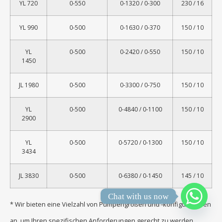
YL 720
0-550
0-1320 / 0-300
230 / 16
YL 990
0-500
0-1630 / 0-370
150 / 10
YL
0-500
0-2420 / 0-550
150 / 10
1450
JL 1980
0-500
0-3300 / 0-750
150 / 10
YL
0-500
0-4840 / 0-1100
150 / 10
2900
YL
0-500
0-5720 / 0-1300
150 / 10
3434
JL 3830
0-500
0-6380 / 0-1450
145 / 10
Chat with us now
* Wir bieten eine Vielzahl von Pumpengrößen und -konfigurationen
an, um Ihren spezifischen Anforderungen gerecht zu werden.