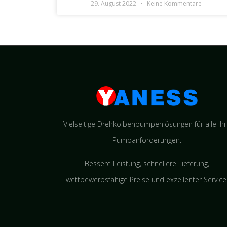
29. August 2022
Keine Kommentare
Vielseitige Drehkolbenpumpenlösungen für alle Ih
Pumpanforderungen.
Bessere Leistung, schnellere Lieferung,
wettbewerbsfähige Preise und exzellenter Service