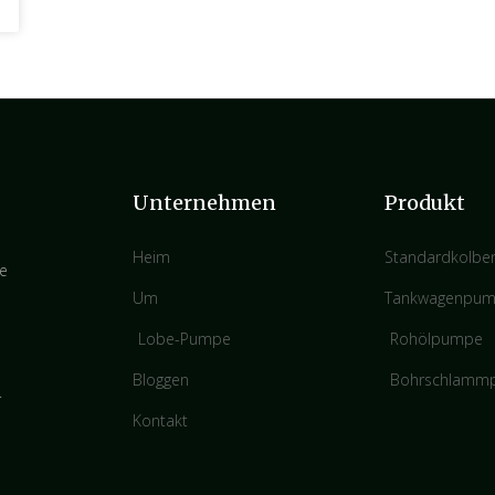
Unternehmen
Produkt
Heim
Standardkolb
re
Um
Tankwagenpu
Lobe-Pumpe
Rohölpumpe
Bloggen
Bohrschlamm
.
Kontakt