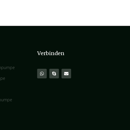
Verbinden
enpumpe
mpe
pumpe